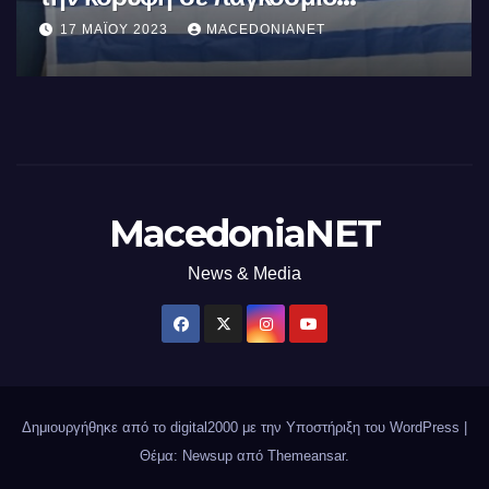
επεξεργαστή AI στον κόσμο με τη
10 ΜΑΪ́ΟΥ 2023
MACEDONIANET
χρήση φωτός
MacedoniaNET
News & Media
Δημιουργήθηκε από το digital2000 με την Υποστήριξη του WordPress
|
Θέμα: Newsup από
Themeansar
.