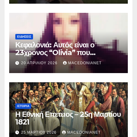
ΕΙΔΉΣΕΙΣ
Κεφαλονιά: Αυτός είναι ο
23χρονος “Olivia” που
κατηγορείται για τον θάνατο της
20 ΑΠΡΙΛΊΟΥ 2026
MACEDONIANET
Μυρτούς
ΙΣΤΟΡΊΑ
Η Εθνική Επετειος – 25η Μαρτίου
1821
25 ΜΑΡΤΊΟΥ 2026
MACEDONIANET