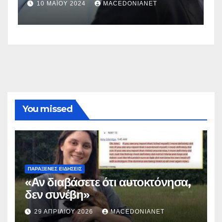
σ
2 ΜΑΪ́ΟΥ 2024
MACEDONIANET
You missed
ΠΑΡΆΞΕΝΕΣ ΕΙΔΉΣΕΙΣ
«Αν διαβάσετε ότι αυτοκτόνησα,
δεν συνέβη»
29 ΑΠΡΙΛΊΟΥ 2026
MACEDONIANET