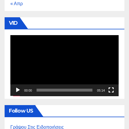
« Απρ
VID
Πρόγραμμα
Αναπαραγωγής
Βίντεο
00:00
05:14
Follow US
Γράψου Στις Ειδοποιήσεις