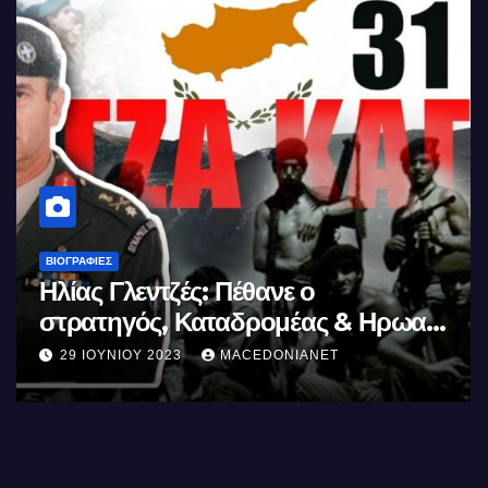
ΒΙΟΓΡΑΦΊΕΣ
Μέγας Αλέξανδρος: Ο μέγιστος των
Ελλήνων
11 ΙΟΥΝΊΟΥ 2023
MACEDONIANET