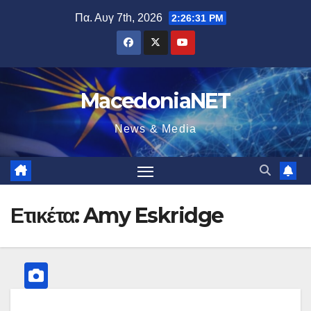
Μετάβαση
Πα. Αυγ 7th, 2026
2:26:32 PM
στο
περιεχόμενο
MacedoniaNET
News & Media
Ετικέτα:
Amy Eskridge