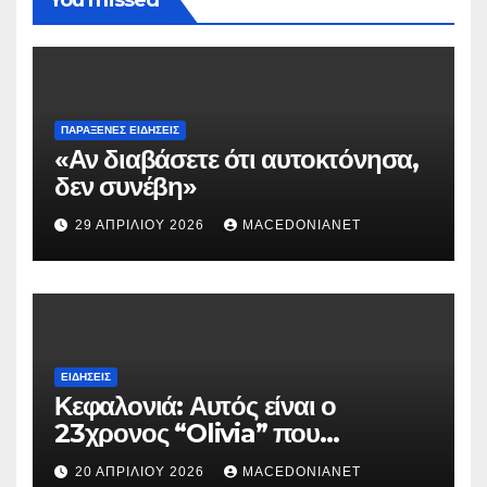
ΠΑΡΆΞΕΝΕΣ ΕΙΔΉΣΕΙΣ
«Αν διαβάσετε ότι αυτοκτόνησα,
δεν συνέβη»
29 ΑΠΡΙΛΊΟΥ 2026
MACEDONIANET
ΕΙΔΉΣΕΙΣ
Κεφαλονιά: Αυτός είναι ο
23χρονος “Olivia” που
κατηγορείται για τον θάνατο της
20 ΑΠΡΙΛΊΟΥ 2026
MACEDONIANET