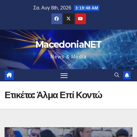
Μετάβαση
Σα. Αυγ 8th, 2026
3:19:48 AM
στο
περιεχόμενο
MacedoniaNET
News & Media
Ετικέτα:
Άλμα Επί Κοντώ