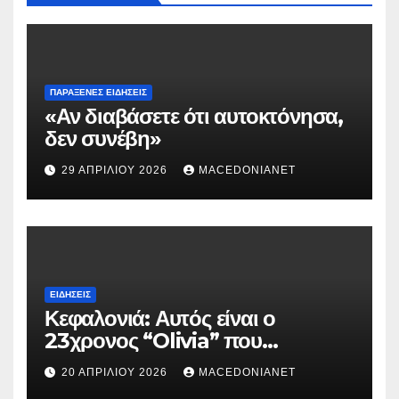
ΠΑΡΆΞΕΝΕΣ ΕΙΔΉΣΕΙΣ
«Αν διαβάσετε ότι αυτοκτόνησα,
δεν συνέβη»
29 ΑΠΡΙΛΊΟΥ 2026
MACEDONIANET
ΕΙΔΉΣΕΙΣ
Κεφαλονιά: Αυτός είναι ο
23χρονος “Olivia” που
κατηγορείται για τον θάνατο της
20 ΑΠΡΙΛΊΟΥ 2026
MACEDONIANET
Μυρτούς