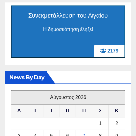
Συνεκμετάλλευση του Αιγαίου
Η δημοσκόπηση έληξε!
2179
News By Day
Αύγουστος 2026
Δ
Τ
Τ
Π
Π
Σ
Κ
1
2
3
4
5
6
7
8
9