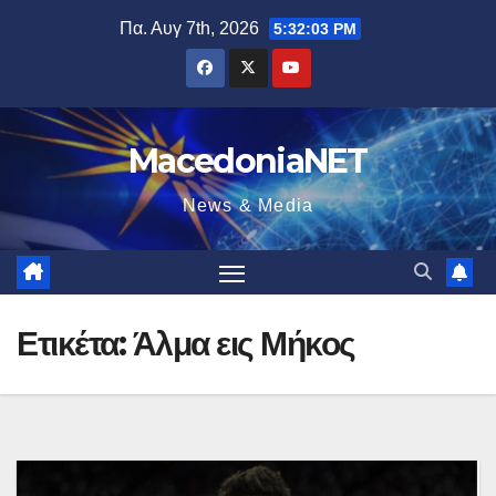
Μετάβαση
Πα. Αυγ 7th, 2026
5:32:04 PM
στο
περιεχόμενο
MacedoniaNET
News & Media
Ετικέτα:
Άλμα εις Μήκος