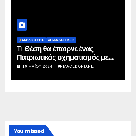
ΔΗΜΟΣΚΟΠΉΣΕΙΣ
Ευρωεκλογές 2024: Πρόθεση
 με
Ψήφου
2 ΜΑΪ́ΟΥ 2024
MACEDONIANET
You missed