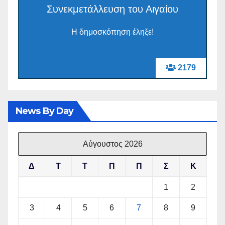
Συνεκμετάλλευση του Αιγαίου
Η δημοσκόπηση έληξε!
2179
News By Day
Αύγουστος 2026
Δ
Τ
Τ
Π
Π
Σ
Κ
1
2
3
4
5
6
7
8
9