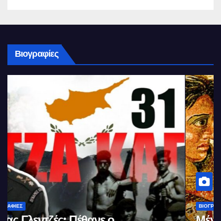
Βιογραφίες
ΒΙΟΓΡΑΦΊΕΣ
Μέγας Αλέξανδρος: Ο μέγιστος των