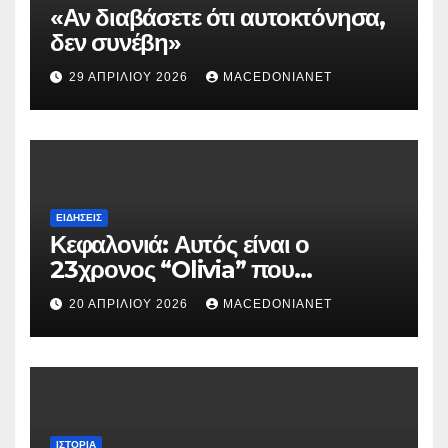
«Αν διαβάσετε ότι αυτοκτόνησα,
δεν συνέβη»
29 ΑΠΡΙΛΊΟΥ 2026
MACEDONIANET
ΕΙΔΉΣΕΙΣ
Κεφαλονιά: Αυτός είναι ο
23χρονος “Olivia” που
κατηγορείται για τον θάνατο της
20 ΑΠΡΙΛΊΟΥ 2026
MACEDONIANET
Μυρτούς
ΙΣΤΟΡΊΑ