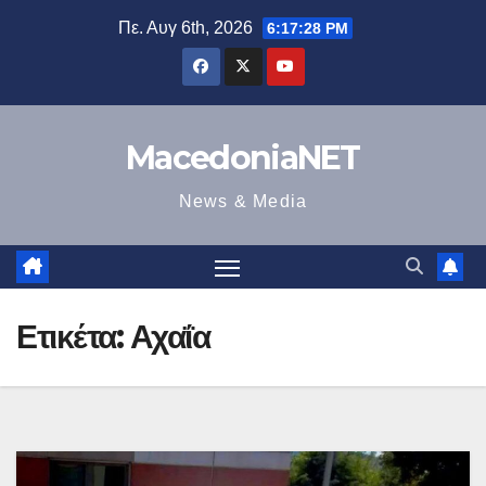
Μετάβαση
Πε. Αυγ 6th, 2026
6:17:29 PM
στο
περιεχόμενο
MacedoniaNET
News & Media
Ετικέτα:
Αχαΐα