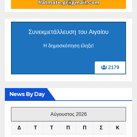
Συνεκμετάλλευση του Αιγαίου
Η δημοσκόπηση έληξε!
2179
News By Day
Αύγουστος 2026
Δ
Τ
Τ
Π
Π
Σ
Κ