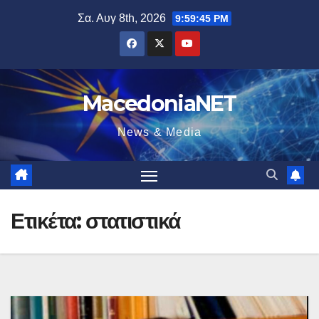
Μετάβαση
Σα. Αυγ 8th, 2026
9:59:46 PM
στο
περιεχόμενο
MacedoniaNET
News & Media
Ετικέτα:
στατιστικά