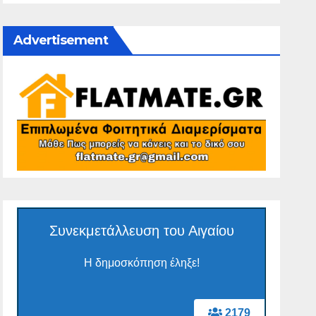
Advertisement
Συνεκμετάλλευση του Αιγαίου
Η δημοσκόπηση έληξε!
2179