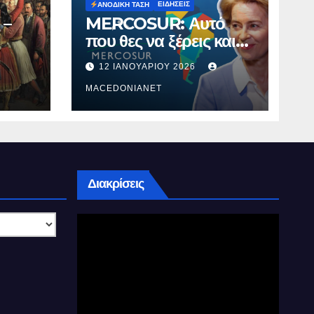
ΕΙΔΉΣΕΙΣ
ΑΝΟΔΙΚΉ ΤΆΣΗ
 –
MERCOSUR: Αυτό
που θες να ξέρεις και
δεν σου λένε.
12 ΙΑΝΟΥΑΡΊΟΥ 2026
MACEDONIANET
Διακρίσεις