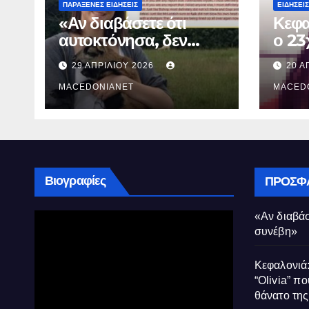
ΠΑΡΆΞΕΝΕΣ ΕΙΔΉΣΕΙΣ
ΕΙΔΉΣΕΙΣ
«Αν διαβάσετε ότι
Κεφα
αυτοκτόνησα, δεν
ο 23
συνέβη»
που 
29 ΑΠΡΙΛΊΟΥ 2026
20 Α
τον 
MACEDONIANET
Μυρτ
MACED
Βιογραφίες
ΠΡΌΣΦ
«Αν διαβάσ
συνέβη»
Κεφαλονιά:
“Olivia” πο
θάνατο τη