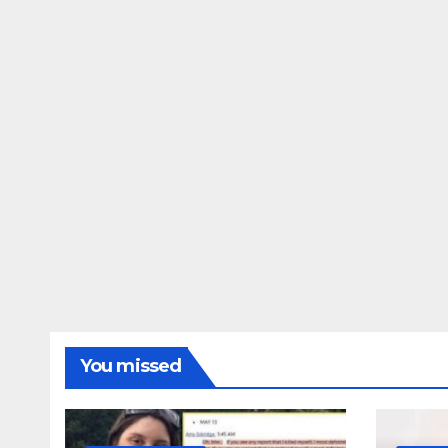
ΔΗΜΟΣΚΟΠΉΣΕΙΣ
Ποιοι είναι πί
τις Φωτίες;
14 ΑΥΓΟΎΣΤΟΥ 2024
MAC
You missed