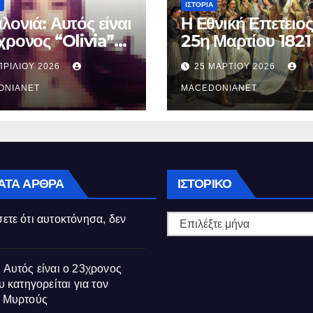
ΙΣΤΟΡΊΑ
λονιά: Αυτός είναι
Η Εθνική Επετειος
χρονος “Olivia”
25η Μαρτίου 1821
κατηγορείται για
ΠΡΙΛΊΟΥ 2026
25 ΜΑΡΤΊΟΥ 2026
θάνατο της
ούς
ONIANET
MACEDONIANET
Ιστορικό
ΑΤΑ ΆΡΘΡΑ
ΙΣΤΟΡΙΚΌ
ετε ότι αυτοκτόνησα, δεν
 Αυτός είναι ο 23χρονος
υ κατηγορείται για τον
ς Μυρτούς