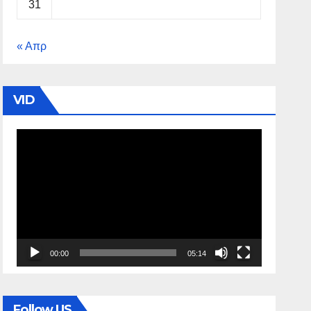
31
« Απρ
VID
Πρόγραμμα
Αναπαραγωγής
Βίντεο
00:00
05:14
Follow US