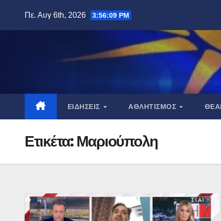
Μετάβαση
Πε. Αυγ 6th, 2026
3:56:10 PM
στο
περιεχόμενο
ΕΙΔΉΣΕΙΣ
ΑΘΛΗΤΙΣΜΌΣ
ΘΈ
Ετικέτα:
Μαριούπολη