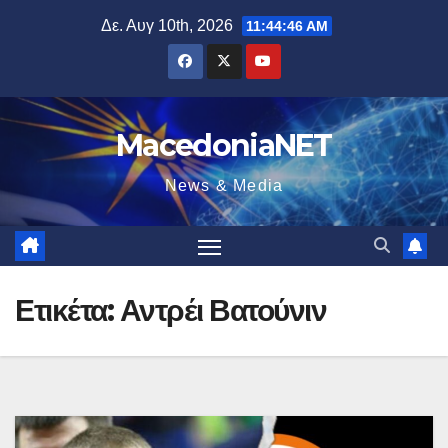
Μετάβαση
Δε. Αυγ 10th, 2026
11:44:47 AM
στο
περιεχόμενο
MacedoniaNET
News & Media
Ετικέτα:
Αντρέι Βατούνιν