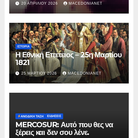
κατηγορείται για τον θάνατο της
20 ΑΠΡΙΛΊΟΥ 2026
MACEDONIANET
Μυρτούς
ΙΣΤΟΡΊΑ
Η Εθνική Επετειος – 25η Μαρτίου
1821
25 ΜΑΡΤΊΟΥ 2026
MACEDONIANET
ΕΙΔΉΣΕΙΣ
ΑΝΟΔΙΚΉ ΤΆΣΗ
MERCOSUR: Αυτό που θες να
ξέρεις και δεν σου λένε.