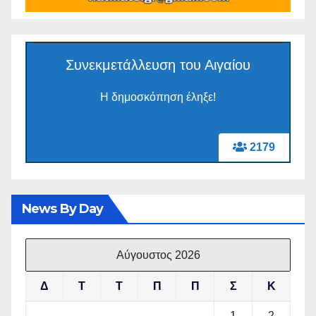
Συνεκμετάλλευση του Αιγαίου
Η δημοσκόπηση έληξε!
2179
News By Day
Αύγουστος 2026
Δ
Τ
Τ
Π
Π
Σ
Κ
1
2