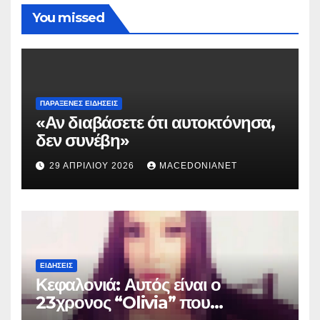
You missed
ΠΑΡΆΞΕΝΕΣ ΕΙΔΉΣΕΙΣ
«Αν διαβάσετε ότι αυτοκτόνησα,
δεν συνέβη»
29 ΑΠΡΙΛΊΟΥ 2026
MACEDONIANET
ΕΙΔΉΣΕΙΣ
Κεφαλονιά: Αυτός είναι ο
23χρονος “Olivia” που